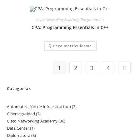
Cisco Networking Academy
,
Programación
CPA: Programming Essentials in C++
Quiero matricularme
1
2
3
4
Categorías
Automatización de Infraestructura
3
3
Ciberseguridad
7
7
productos
Cisco Networking Academy
36
36
productos
Data Center
1
1
productos
Diplomatura
3
3
producto