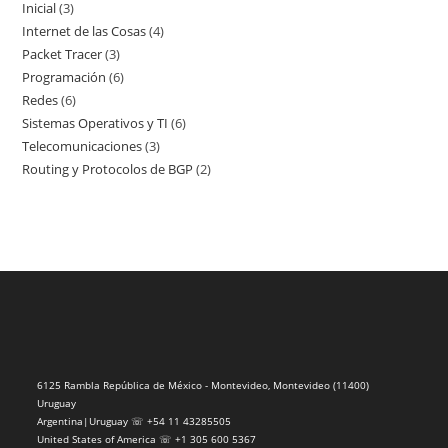
Inicial
3
3
productos
Internet de las Cosas
4
4
productos
Packet Tracer
3
3
productos
Programación
6
6
productos
Redes
6
6
productos
Sistemas Operativos y TI
6
6
productos
Telecomunicaciones
3
3
productos
Routing y Protocolos de BGP
2
2
productos
productos
6125 Rambla República de México - Montevideo, Montevideo (11400)
Uruguay
Argentina|Uruguay ☏ +54 11 43285505
United States of America ☏ +1 305 600 5367