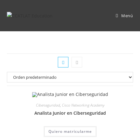
Ir
al
Menú
contenido
Ciberseguridad
,
Cisco Networking Academy
Analista Junior en Ciberseguridad
Quiero matricularme