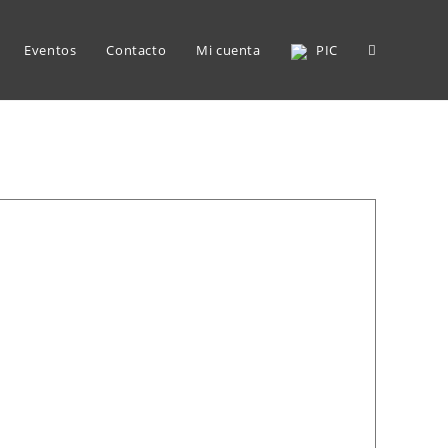
Alternar
Eventos
Contacto
Mi cuenta
PIC
búsqueda
de
la