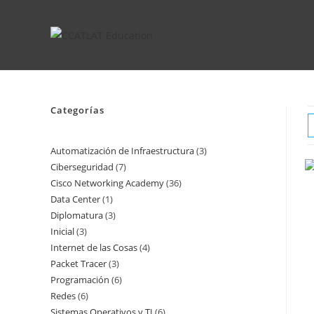
Ir
al
contenido
Categorías
Automatización de Infraestructura
3
3
Ciberseguridad
7
7
productos
Cisco Networking Academy
36
36
productos
Data Center
1
1
productos
Diplomatura
3
3
producto
Inicial
3
3
productos
Internet de las Cosas
4
4
productos
Packet Tracer
3
3
productos
Programación
6
6
productos
Redes
6
6
productos
Sistemas Operativos y TI
6
6
productos