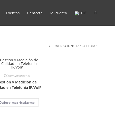
Alternar
Eventos
Contacto
Mi cuenta
PIC
búsqueda
VISUALIZACIÓN:
12
24
TODO
de
Telecomunicaciones
estión y Medición de
dad en Telefonía IP/VoIP
la
Quiero matricularme