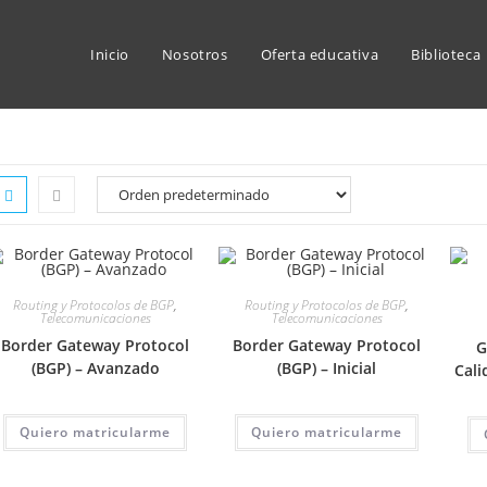
Inicio
Nosotros
Oferta educativa
Biblioteca
Routing y Protocolos de BGP
,
Routing y Protocolos de BGP
,
Telecomunicaciones
Telecomunicaciones
Border Gateway Protocol
Border Gateway Protocol
G
(BGP) – Avanzado
(BGP) – Inicial
Cali
Quiero matricularme
Quiero matricularme