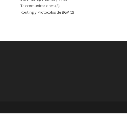
Telecomunicaciones
3
3
productos
Routing y Protocolos de BGP
2
2
productos
productos