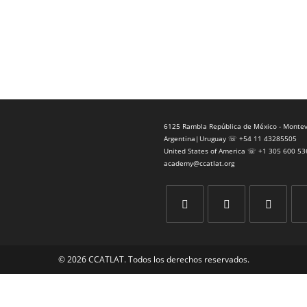
6125 Rambla República de México - Montev
Argentina|Uruguay ☏ +54 11 43285505
United States of America ☏ +1 305 600 53
academy@ccatlat.org
Se
Se
Se
Se
abre
abre
abre
abr
© 2026 CCATLAT. Todos los derechos reservados.
en
en
en
en
una
una
una
un
nueva
nueva
nueva
nu