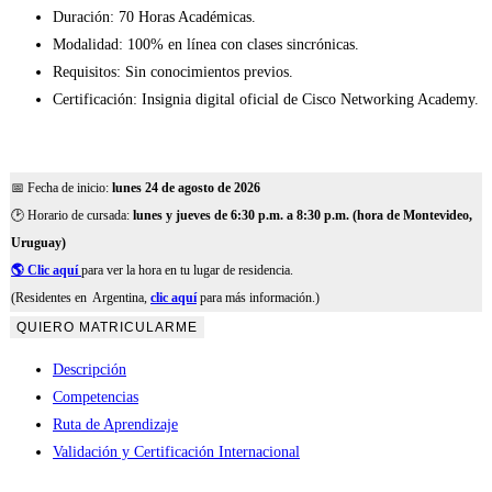
Duración: 70 Horas Académicas.
Modalidad: 100% en línea con clases sincrónicas.
Requisitos: Sin conocimientos previos.
Certificación: Insignia digital oficial de Cisco Networking Academy.
📅 Fecha de inicio:
lunes 24 de agosto de 2026
🕑 Horario de cursada:
lunes y jueves de 6:30 p.m. a 8:30 p.m. (hora de Montevideo,
Uruguay)
🌎 Clic aquí
para ver la hora en tu lugar de residencia.
(Residentes en
Argentina,
clic aquí
para más información.)
CCNA:
QUIERO MATRICULARME
Introducción
Descripción
a
Competencias
las
Ruta de Aprendizaje
redes
Validación y Certificación Internacional
cantidad