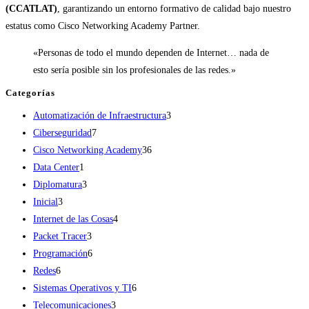
(CCATLAT)
, garantizando un entorno formativo de calidad bajo nuestro
estatus como Cisco Networking Academy Partner.
«Personas de todo el mundo dependen de Internet… nada de
esto sería posible sin los profesionales de las redes.»
Categorías
3
Automatización de Infraestructura
3
7
productos
Ciberseguridad
7
productos
36
Cisco Networking Academy
36
1
productos
Data Center
1
producto
3
Diplomatura
3
3
productos
Inicial
3
productos
4
Internet de las Cosas
4
3
productos
Packet Tracer
3
productos
6
Programación
6
6
productos
Redes
6
productos
6
Sistemas Operativos y TI
6
3
productos
Telecomunicaciones
3