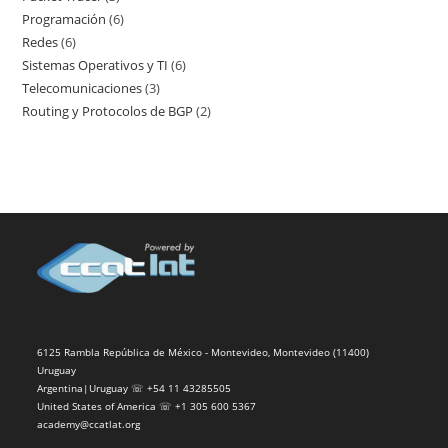
Programación
6
6
productos
Redes
6
6
productos
Sistemas Operativos y TI
6
6
productos
Telecomunicaciones
3
3
productos
Routing y Protocolos de BGP
2
2
productos
productos
6125 Rambla República de México - Montevideo, Montevideo (11400)
Uruguay
Argentina|Uruguay ☏ +54 11 43285505
United States of America ☏ +1 305 600 5367
academy@ccatlat.org