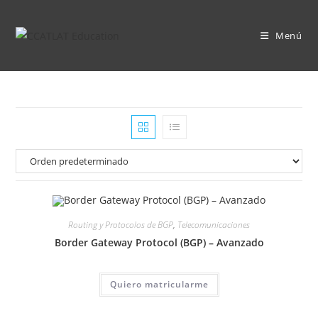
Ir
al
Menú
contenido
Routing y Protocolos de BGP
,
Telecomunicaciones
Border Gateway Protocol (BGP) – Avanzado
Quiero matricularme