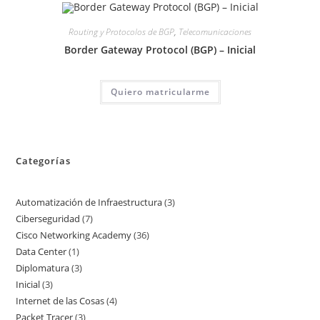
Routing y Protocolos de BGP
,
Telecomunicaciones
Border Gateway Protocol (BGP) – Inicial
Quiero matricularme
Categorías
Automatización de Infraestructura
3
3
Ciberseguridad
7
7
productos
Cisco Networking Academy
36
36
productos
Data Center
1
1
productos
Diplomatura
3
3
producto
Inicial
3
3
productos
Internet de las Cosas
4
4
productos
Packet Tracer
3
3
productos