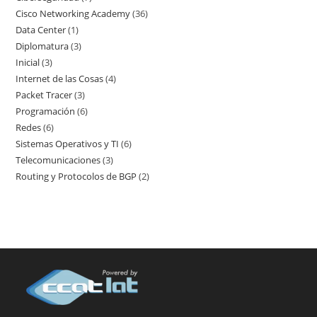
Cisco Networking Academy
36
36
productos
Data Center
1
1
productos
Diplomatura
3
3
producto
Inicial
3
3
productos
Internet de las Cosas
4
4
productos
Packet Tracer
3
3
productos
Programación
6
6
productos
Redes
6
6
productos
Sistemas Operativos y TI
6
6
productos
Telecomunicaciones
3
3
productos
Routing y Protocolos de BGP
2
2
productos
productos