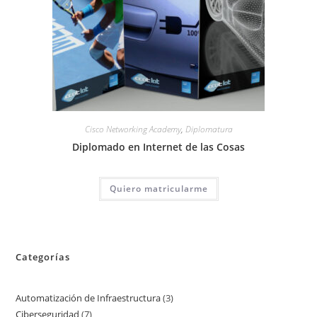
Cisco Networking Academy
,
Diplomatura
Diplomado en Internet de las Cosas
Quiero matricularme
Categorías
Automatización de Infraestructura
3
3
Ciberseguridad
7
7
productos