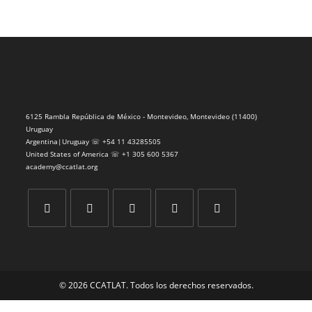
6125 Rambla República de México - Montevideo, Montevideo (11400)
Uruguay
Argentina|Uruguay ☏ +54 11 43285505
United States of America ☏ +1 305 600 5367
academy@ccatlat.org
Se
Se
Se
Se
Se
abre
abre
abre
abre
abre
en
en
en
en
en
© 2026 CCATLAT. Todos los derechos reservados.
una
una
una
una
una
nueva
nueva
nueva
nueva
nueva