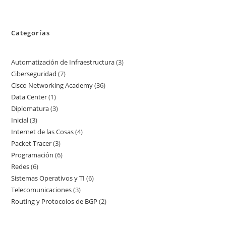
Categorías
Automatización de Infraestructura
3
3
Ciberseguridad
7
7
productos
Cisco Networking Academy
36
36
productos
Data Center
1
1
productos
Diplomatura
3
3
producto
Inicial
3
3
productos
Internet de las Cosas
4
4
productos
Packet Tracer
3
3
productos
Programación
6
6
productos
Redes
6
6
productos
Sistemas Operativos y TI
6
6
productos
Telecomunicaciones
3
3
productos
Routing y Protocolos de BGP
2
2
productos
productos