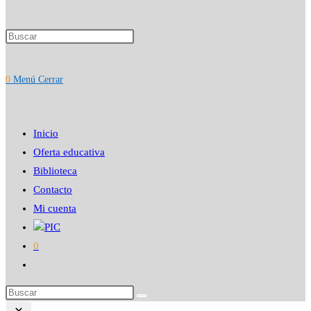
Pulsa
búsqueda
Escape
para
0
Menú
Cerrar
cerrar
el
de
panel
Inicio
de
Oferta educativa
búsqueda.
Biblioteca
Contacto
la
Mi cuenta
PIC
0
web
Alternar
búsqueda
Buscar
de
en