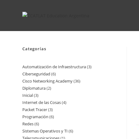
Ir
al
contenido
Categorías
Automatización de Infraestructura
3
3
Ciberseguridad
6
6
productos
Cisco Networking Academy
36
36
productos
Diplomatura
2
2
productos
Inicial
3
3
productos
Internet de las Cosas
4
4
productos
Packet Tracer
3
3
productos
Programación
6
6
productos
Redes
6
6
productos
Sistemas Operativos y TI
6
6
productos
Telecomunicaciones
1
1
productos