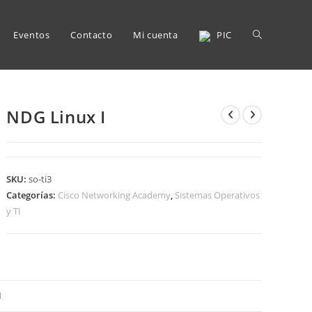
Alternar
Eventos
Contacto
Mi cuenta
PIC
búsqueda
NDG Linux I
de
SKU:
so-ti3
Categorías:
Cisco Networking Academy
,
Sistemas Operativos
y TI
la
N