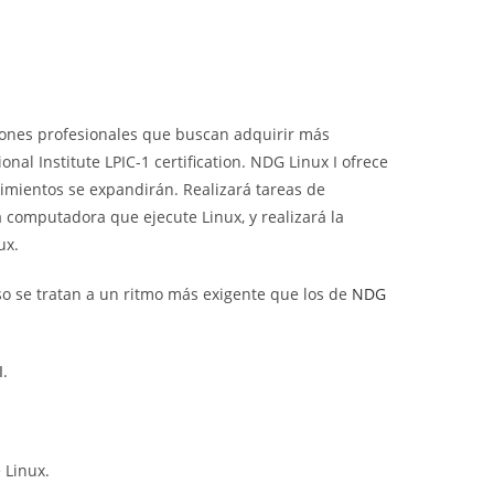
web
iones profesionales que buscan adquirir más
nal Institute LPIC-1 certification. NDG Linux I ofrece
cimientos se expandirán. Realizará tareas de
 computadora que ejecute Linux, y realizará la
ux.
so se tratan a un ritmo más exigente que los de
NDG
I
.
 Linux.