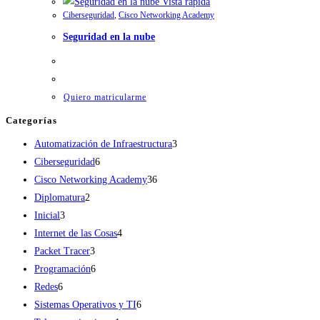
Vista rápida
Ciberseguridad
,
Cisco Networking Academy
Seguridad en la nube
Quiero matricularme
Categorías
3
Automatización de Infraestructura
3
6
productos
Ciberseguridad
6
productos
36
Cisco Networking Academy
36
2
productos
Diplomatura
2
3
productos
Inicial
3
productos
4
Internet de las Cosas
4
3
productos
Packet Tracer
3
productos
6
Programación
6
6
productos
Redes
6
productos
6
Sistemas Operativos y TI
6