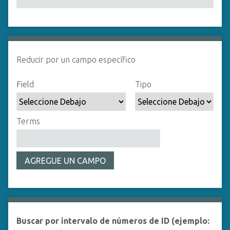
i
n
c
Number of rows in "Reducir por un campo específico":
1
i
p
Reducir por un campo específico
a
l
Campo de búsqueda
Tipo de búsqueda
Términos de búsqueda
Ensamblador de Búsqueda
Field
Tipo
Terms
AGREGUE UN CAMPO
Buscar por intervalo de números de ID (ejemplo: