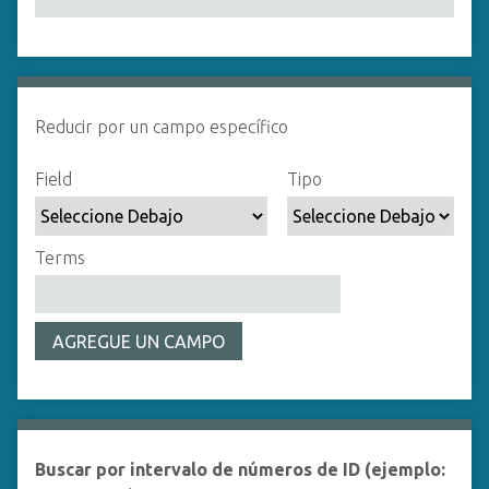
i
n
c
Number of rows in "Reducir por un campo específico":
1
i
p
Reducir por un campo específico
a
l
Campo de búsqueda
Tipo de búsqueda
Términos de búsqueda
Ensamblador de Búsqueda
Field
Tipo
Terms
AGREGUE UN CAMPO
Buscar por intervalo de números de ID (ejemplo: