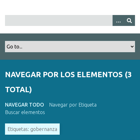
S
a
l
t
a
r
a
l
c
o
NAVEGAR POR LOS ELEMENTOS (3
n
t
TOTAL)
e
n
NAVEGAR TODO
Navegar por Etiqueta
i
Buscar elementos
d
o
Etiquetas: gobernanza
p
r