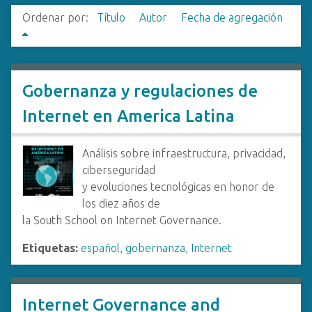
i
Ordenar por:
Título
Autor
Fecha de agregación
n
c
i
p
Gobernanza y regulaciones de
a
Internet en America Latina
l
Análisis sobre infraestructura, privacidad,
ciberseguridad
y evoluciones tecnológicas en honor de
los diez años de
la South School on Internet Governance.
Etiquetas:
español
,
gobernanza
,
Internet
Internet Governance and